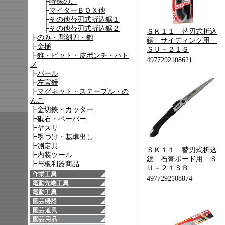
ＳＫ１１ 替刃式折込
鋸 サイディング用
ＳＵ－２１Ｓ
4977292108621
ＳＫ１１ 替刃式折込
鋸 石膏ボード用 Ｓ
Ｕ－２１ＳＢ
4977292108874