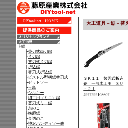
大工道具－鋸－替
ＳＫ１１ 替刃式折込
鋸 一般木工用 ＳＵ
－２１
4977292108607