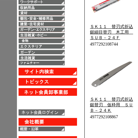
ＳＫ１１ 替刃式折込
鋸細目替刃 木工用
ＳＵＢ－２４Ｆ
4977292108744
ＳＫ１１ 替刃式折込
鋸替刃 仮枠用 ＳＵ
Ｂ－２４Ｋ
4977292108867