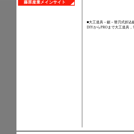
■大工道具－鋸－替刃式折込
DIYからPROまで大工道