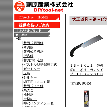
大工道具－鋸－ピ
ＥＢ－ＳＫ１１ 替刃
式のこぎり ガンタイ
プ ＥＢＳ－２６０Ｇ
4977292100151