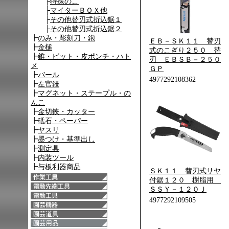
ＥＢ－ＳＫ１１ 替刃
式のこぎり２５０ 替
刃 ＥＢＳＢ－２５０
ＧＰ
4977292108362
ＳＫ１１ 替刃式サヤ
付鋸１２０ 樹脂用
ＳＳＹ－１２０Ｊ
4977292109505