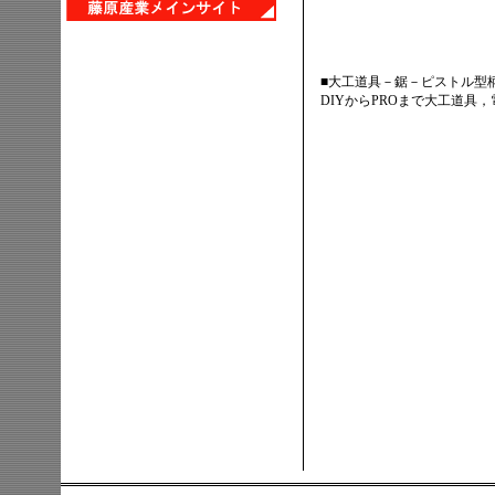
■大工道具－鋸－ピストル型
DIYからPROまで大工道