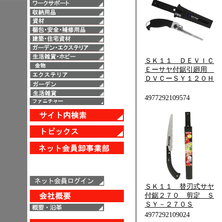
ＳＫ１１ ＤＥＶＩＣ
Ｅーサヤ付鋸引廻用
ＤＶＣーＳＹ１２０Ｈ
4977292109574
ＳＫ１１ 替刃式サヤ
付鋸２７０ 剪定 Ｓ
ＳＹ－２７０Ｓ
4977292109024