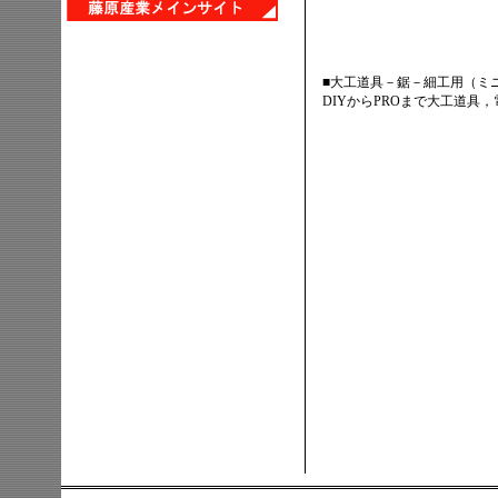
■大工道具－鋸－細工用（ミ
DIYからPROまで大工道