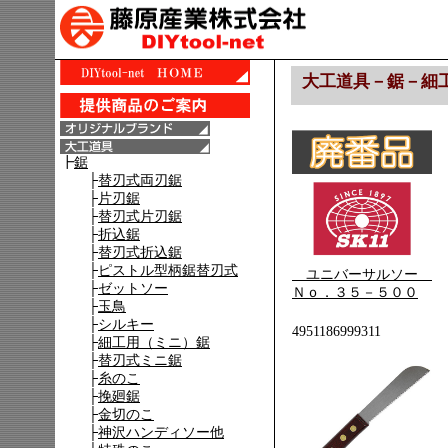
大工道具－鋸－細
ユニバーサルソー
Ｎｏ．３５－５００
4951186999311