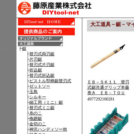
大工道具－鋸－マ
ＥＢ－ＳＫ１１ 替刃
式鋸共通グリップ本藤
巻き ＥＢ－ＴＯＵ
4977292100281