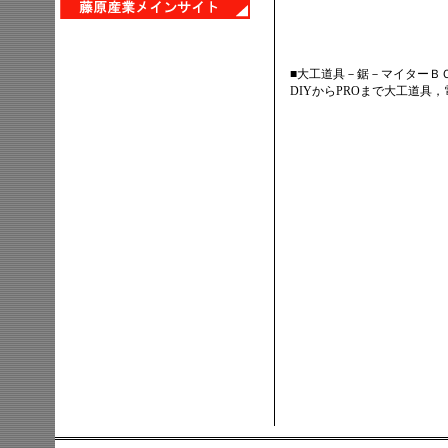
■大工道具－鋸－マイターＢ
DIYからPROまで大工道