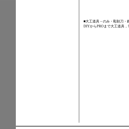
■大工道具－のみ・彫刻刀・
DIYからPROまで大工道