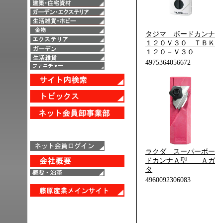
タジマ ボードカンナ
１２０Ｖ３０ ＴＢＫ
１２０－Ｖ３０
4975364056672
ラクダ スーパーボー
ドカンナＡ型 Ａガ
タ
4960092306083