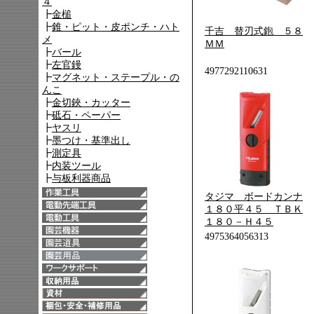
千吉 替刃式鉋 ５８
ＭＭ
4977292110631
タジマ ボードカンナ
１８０平４５ ＴＢＫ
１８０－Ｈ４５
4975364056313