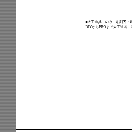
■大工道具－のみ・彫刻刀・
DIYからPROまで大工道