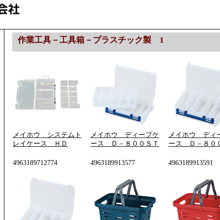
作業工具－工具箱－プラスチック製 1
メイホウ システムト
メイホウ ディープケ
メイホウ ディ
レイケース ＨＤ
ース Ｄ－８００ＳＴ
ース Ｄ－８０
4963189712774
4963189913577
4963189913591