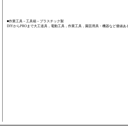
■作業工具－工具箱－プラスチック製
DIYからPROまで大工道具，電動工具，作業工具，園芸用具・機器など価値