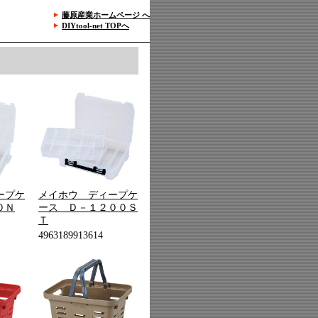
藤原産業ホームページ へ
DIYtool-net TOPへ
ープケ
メイホウ ディープケ
０Ｎ
ース Ｄ－１２００Ｓ
Ｔ
4963189913614