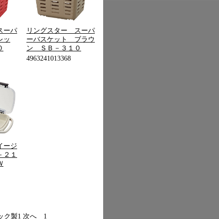
スーパ
リングスター スーパ
レッ
ーバスケット ブラウ
０
ン ＳＢ－３１０
4963241013368
イージ
－２１
Ｗ
ック製1
次へ
1